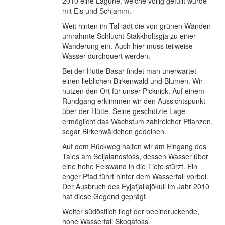
2010 eine Lagune, welche völlig gefüllt wurde
mit Eis und Schlamm.
Weit hinten im Tal lädt die von grünen Wänden
umrahmte Schlucht Stakkholtsgja zu einer
Wanderung ein. Auch hier muss teilweise
Wasser durchquert werden.
Bei der Hütte Basar findet man unerwartet
einen lieblichen Birkenwald und Blumen. Wir
nutzen den Ort für unser Picknick. Auf einem
Rundgang erklimmen wir den Aussichtspunkt
über der Hütte. Seine geschützte Lage
ermöglicht das Wachstum zahlreicher Pflanzen,
sogar Birkenwäldchen gedeihen.
Auf dem Rückweg halten wir am Eingang des
Tales am Seljalandsfoss, dessen Wasser über
eine hohe Felswand in die Tiefe stürzt. Ein
enger Pfad führt hinter dem Wasserfall vorbei.
Der Ausbruch des Eyjafjallajökull im Jahr 2010
hat diese Gegend geprägt.
Weiter südöstlich liegt der beeindruckende,
hohe Wasserfall Skogafoss.