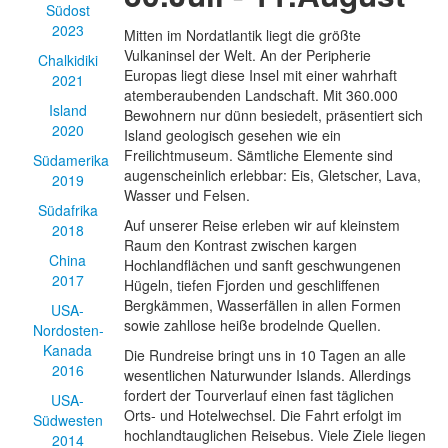
Südost
2023
Mitten im Nordatlantik liegt die größte
Vulkaninsel der Welt. An der Peripherie
Chalkidiki
Europas liegt diese Insel mit einer wahrhaft
2021
atemberaubenden Landschaft. Mit 360.000
Island
Bewohnern nur dünn besiedelt, präsentiert sich
2020
Island geologisch gesehen wie ein
Freilichtmuseum. Sämtliche Elemente sind
Südamerika
augenscheinlich erlebbar: Eis, Gletscher, Lava,
2019
Wasser und Felsen.
Südafrika
Auf unserer Reise erleben wir auf kleinstem
2018
Raum den Kontrast zwischen kargen
China
Hochlandflächen und sanft geschwungenen
2017
Hügeln, tiefen Fjorden und geschliffenen
Bergkämmen, Wasserfällen in allen Formen
USA-
sowie zahllose heiße brodelnde Quellen.
Nordosten-
Kanada
Die Rundreise bringt uns in 10 Tagen an alle
2016
wesentlichen Naturwunder Islands. Allerdings
fordert der Tourverlauf einen fast täglichen
USA-
Orts- und Hotelwechsel. Die Fahrt erfolgt im
Südwesten
hochlandtauglichen Reisebus. Viele Ziele liegen
2014