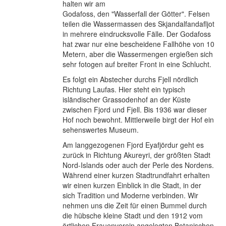
halten wir am
Godafoss, den "Wasserfall der Götter". Felsen
teilen die Wassermassen des Skjandalfandafljot
in mehrere eindrucksvolle Fälle. Der Godafoss
hat zwar nur eine bescheidene Fallhöhe von 10
Metern, aber die Wassermengen ergießen sich
sehr fotogen auf breiter Front in eine Schlucht.
Es folgt ein Abstecher durchs Fjell nördlich
Richtung Laufas. Hier steht ein typisch
isländischer Grassodenhof an der Küste
zwischen Fjord und Fjell. Bis 1936 war dieser
Hof noch bewohnt. Mittlerweile birgt der Hof ein
sehenswertes Museum.
Am langgezogenen Fjord Eyafjördur geht es
zurück in Richtung Akureyri, der größten Stadt
Nord-Islands oder auch der Perle des Nordens.
Während einer kurzen Stadtrundfahrt erhalten
wir einen kurzen Einblick in die Stadt, in der
sich Tradition und Moderne verbinden. Wir
nehmen uns die Zeit für einen Bummel durch
die hübsche kleine Stadt und den 1912 vom
örtlichen Frauenverein angelegten Botanischen